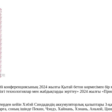
ібі конференциясының 2024 жылғы Қытай бетон көрмесімен бір ме
гізгі технологиялар мен жабдықтарды зерттеу» 2024 жылғы «Пр
елерден кейін Хэбэй Синдадидің аккумуляторлық қалыптары 3-қа
ға, соның ішінде Пекин, Чэндэ, Хайнань, Хэнань, Аньхой, Цинх