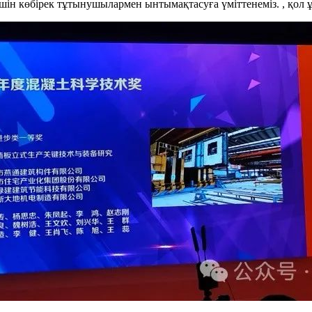
шін көбірек тұтынушылармен ынтымақтасуға үміттенеміз. , қол