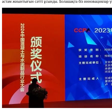
астам жиынтығын сәтті ұсынды. Болашақта біз инновациялар ү