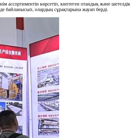
ім ассортиментін көрсетіп, көптеген отандық және шетелдік
де байланысып, олардың сұрақтарына жауап берді.