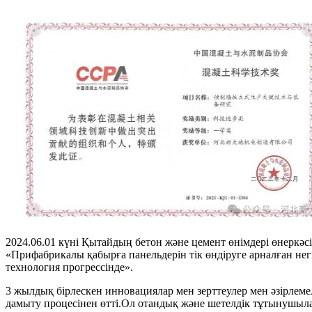
2024.06.01 күні Қытайдың бетон және цемент өнімдері өнеркәс
«Прифабрикалы қабырға панельдерін тік өндіруге арналған не
технология прогрессінде».
3 жылдық бірлескен инновациялар мен зерттеулер мен әзірлем
дамыту процесінен өтті.Ол отандық және шетелдік тұтынушылар