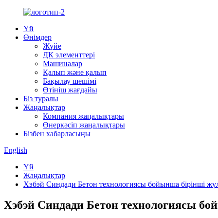
Үй
Өнімдер
Жүйе
ДК элементтері
Машиналар
Қалып және қалып
Бақылау шешімі
Өтініш жағдайы
Біз туралы
Жаңалықтар
Компания жаңалықтары
Өнеркәсіп жаңалықтары
Бізбен хабарласыңы
English
Үй
Жаңалықтар
Хэбэй Синдади Бетон технологиясы бойынша бірінші жүл
Хэбэй Синдади Бетон технологиясы бой