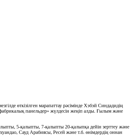
згілде өткізілген марапаттау рәсімінде Хэбэй Синдадидің
ифабрикалық панельдер» жүлдесін жеңіп алды. Ғылым және
лыпты, 5-қалыпты, 7-қалыпты 20-қалыпқа дейін зерттеу және
уандао, Сауд Арабиясы, Ресей және т.б. өнімдердің оннан