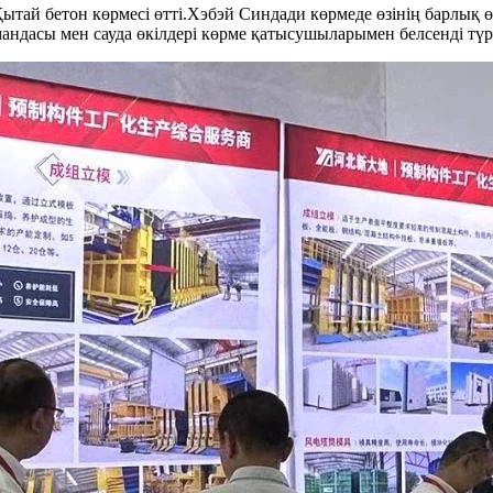
ай бетон көрмесі өтті.Хэбэй Синдади көрмеде өзінің барлық өн
ндасы мен сауда өкілдері көрме қатысушыларымен белсенді түр