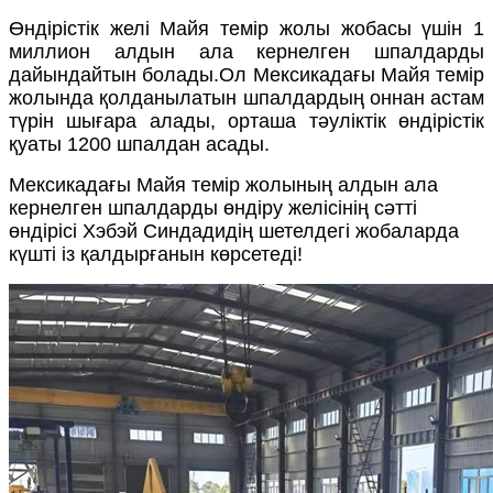
Өндірістік желі Майя темір жолы жобасы үшін 1
миллион алдын ала кернелген шпалдарды
дайындайтын болады.Ол Мексикадағы Майя темір
жолында қолданылатын шпалдардың оннан астам
түрін шығара алады, орташа тәуліктік өндірістік
қуаты 1200 шпалдан асады.
Мексикадағы Майя темір жолының алдын ала
кернелген шпалдарды өндіру желісінің сәтті
өндірісі Хэбэй Синдадидің шетелдегі жобаларда
күшті із қалдырғанын көрсетеді!