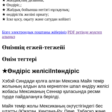
★ Жабдықтың дизайны;
★ Өндіріс,;
★ Жабдық бойынша негізгі нұсқаулық;
★ өндірістік желіні орнату;
★ Іске қосу, оқыту және сатудан кейінгі
Бізге электрондық поштаны жіберіңіз
PDF ретінде жүктеп
алыңыз
Өнімнің егжей-тегжейі
Өнім тегтері
★Өндіріс желісі
Int
өндіріс
Хэбэй Синдади қолға алған Мексика Майя темір
жолының алдын ала кернелген шпал өндіру желісі
жобасы Мексиканың Сеннар қаласында ресми
түрде пайдалануға берілді.
Майя темір жолы Мексиканың оңтүстігіндегі бес
штатты (Юкатан, Кинтана-Ру, Пече, Табаско және