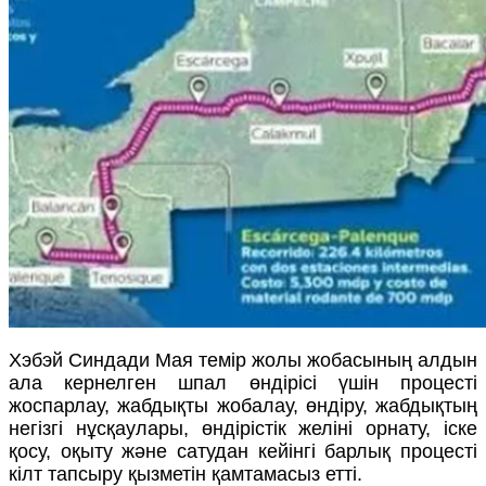
Хэбэй Синдади Мая темір жолы жобасының алдын
ала кернелген шпал өндірісі үшін процесті
жоспарлау, жабдықты жобалау, өндіру, жабдықтың
негізгі нұсқаулары, өндірістік желіні орнату, іске
қосу, оқыту және сатудан кейінгі барлық процесті
кілт тапсыру қызметін қамтамасыз етті.