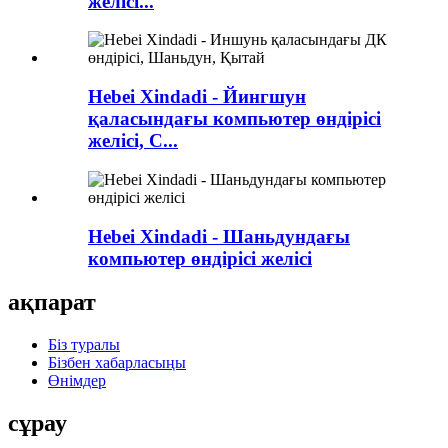
желісі...
Hebei Xindadi - Йингшун
қаласындағы компьютер өндірісі
желісі, С...
Hebei Xindadi - Шаньдундағы
компьютер өндірісі желісі
ақпарат
Біз туралы
Бізбен хабарласыңы
Өнімдер
сұрау