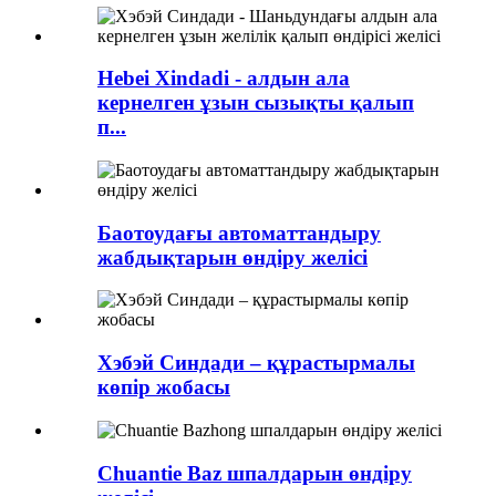
Hebei Xindadi - алдын ала
кернелген ұзын сызықты қалып
п...
Баотоудағы автоматтандыру
жабдықтарын өндіру желісі
Хэбэй Синдади – құрастырмалы
көпір жобасы
Chuantie Baz шпалдарын өндіру