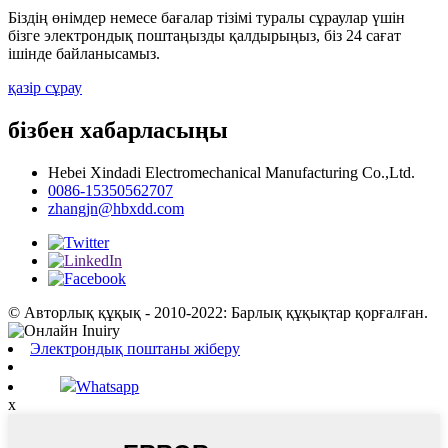
Біздің өнімдер немесе бағалар тізімі туралы сұраулар үшін
бізге электрондық поштаңызды қалдырыңыз, біз 24 сағат
ішінде байланысамыз.
қазір сұрау
бізбен хабарласыңы
Hebei Xindadi Electromechanical Manufacturing Co.,Ltd.
0086-15350562707
zhangjn@hbxdd.com
© Авторлық құқық - 2010-2022: Барлық құқықтар қорғалған.
Электрондық поштаны жіберу
Whatsapp
x