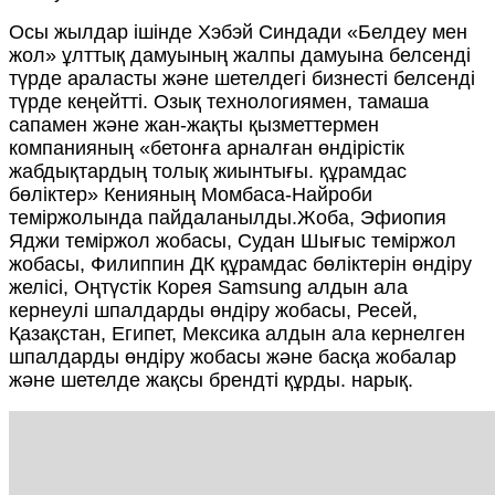
Осы жылдар ішінде Хэбэй Синдади «Белдеу мен
жол» ұлттық дамуының жалпы дамуына белсенді
түрде араласты және шетелдегі бизнесті белсенді
түрде кеңейтті. Озық технологиямен, тамаша
сапамен және жан-жақты қызметтермен
компанияның «бетонға арналған өндірістік
жабдықтардың толық жиынтығы. құрамдас
бөліктер» Кенияның Момбаса-Найроби
теміржолында пайдаланылды.Жоба, Эфиопия
Яджи теміржол жобасы, Судан Шығыс теміржол
жобасы, Филиппин ДК құрамдас бөліктерін өндіру
желісі, Оңтүстік Корея Samsung алдын ала
кернеулі шпалдарды өндіру жобасы, Ресей,
Қазақстан, Египет, Мексика алдын ала кернелген
шпалдарды өндіру жобасы және басқа жобалар
және шетелде жақсы брендті құрды. нарық.