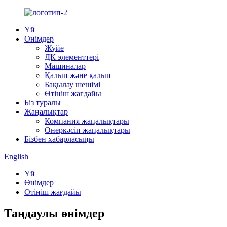
Үй
Өнімдер
Жүйе
ДК элементтері
Машиналар
Қалып және қалып
Бақылау шешімі
Өтініш жағдайы
Біз туралы
Жаңалықтар
Компания жаңалықтары
Өнеркәсіп жаңалықтары
Бізбен хабарласыңы
English
Үй
Өнімдер
Өтініш жағдайы
Таңдаулы өнімдер