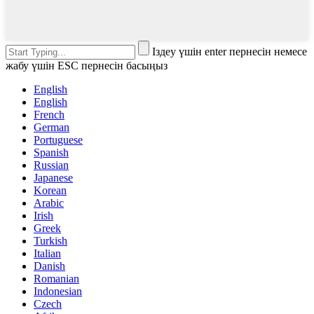
Іздеу үшін enter пернесін немесе
жабу үшін ESC пернесін басыңыз
English
English
French
German
Portuguese
Spanish
Russian
Japanese
Korean
Arabic
Irish
Greek
Turkish
Italian
Danish
Romanian
Indonesian
Czech