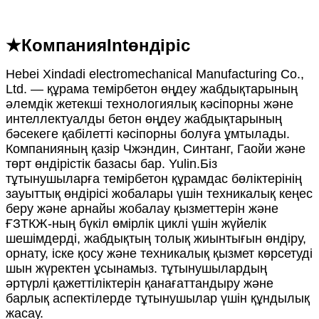
★Компания
Int
өндіріс
Hebei Xindadi electromechanical Manufacturing Co.,
Ltd. — құрама темірбетон өңдеу жабдықтарының
әлемдік жетекші технологиялық кәсіпорны және
интеллектуалды бетон өңдеу жабдықтарының
бәсекеге қабілетті кәсіпорны болуға ұмтылады.
Компанияның қазір Чжэндин, Синтанг, Гаойи және
төрт өндірістік базасы бар. Yulin.Біз
тұтынушыларға темірбетон құрамдас бөліктерінің
зауыттық өндірісі жобалары үшін техникалық кеңес
беру және арнайы жобалау қызметтерін және
ҒЗТКЖ-ның бүкіл өмірлік циклі үшін жүйелік
шешімдерді, жабдықтың толық жиынтығын өндіру,
орнату, іске қосу және техникалық қызмет көрсетуді
шын жүректен ұсынамыз. тұтынушылардың
әртүрлі қажеттіліктерін қанағаттандыру және
барлық аспектілерде тұтынушылар үшін құндылық
жасау.