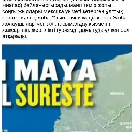
Чиапас) байланыстырады.Майя темір жолы -
соңғы жылдары Мексика үкіметі көтерген ұлттық
стратегиялық жоба.Оның саяси маңызы зор.Жоба
жолаушылар мен жүк тасымалдау қызметін
жақсартып, жергілікті туризмді дамытуда үлкен рөл
атқарады.