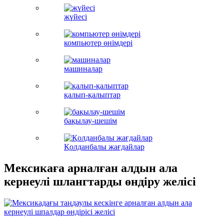
жүйесі
компьютер өнімдері
машиналар
қалып-қалыптар
бақылау-шешім
Қолданбалы жағдайлар
Мексикаға арналған алдын ала
кернеулі шлангтарды өндіру желісі